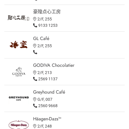
豪隍点心工房
2/F, 255
9133 1253
GL Café
2/F, 255
GODIVA Chocolatier
2/F, 213
2569 1137
Greyhound Café
G/F, 007
2560 9668
Häagen-Dazs™
2/F, 248