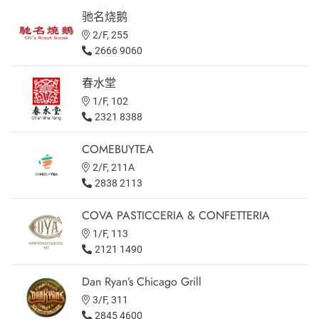
驰名烧鹅
2/F, 255
2666 9060
春水堂
1/F, 102
2321 8388
COMEBUYTEA
2/F, 211A
2838 2113
COVA PASTICCERIA & CONFETTERIA
1/F, 113
2121 1490
Dan Ryan’s Chicago Grill
3/F, 311
2845 4600