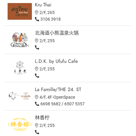
Kru Thai
2/F, 265
3106 3918
北海道小熊温泉火锅
2/F, 255
L.D.K. by Ufufu Cafe
2/F, 255
La Famille/THE 24. ST
4/F, 4F-OpenSpace
6698 5682 / 6507 5357
林香柠
2/F, 255