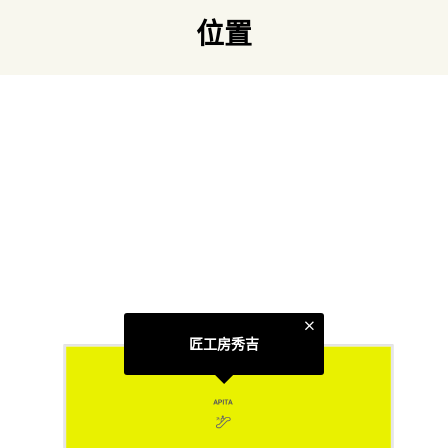
位置
链接
官方网页
类别
美食广场
更多相关主题
绿色厨房
太古城中心食肆
匠工房秀吉