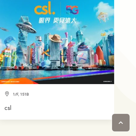
1/F, 151B
csl