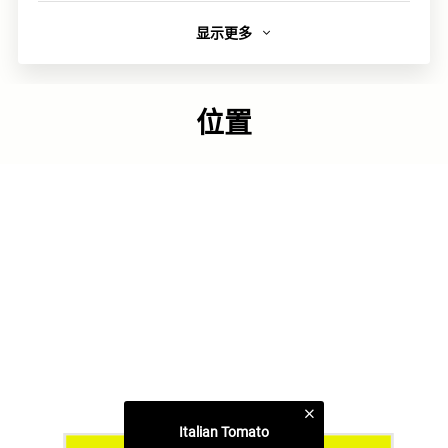
显示更多
简介
一个一个做出来的手製蛋糕，给你带来最幸福的味道。
位置
在我们的蛋糕店里，每个蛋糕都是一种美味傑作。由外观、
用料以至质感，你都能够品嚐到那股散发著令人愉快的味
道。在製作的过程中，我们从来不假外求，精挑细选各种材
料，用心地製成一个一个可口的蛋糕，为你带来最幸福的味
道。
我们以最优质的材料来满足你的味觉，让你渴望更多的甜
蜜。
链接
官方网页
类别
Italian Tomato
轻便. 甜食