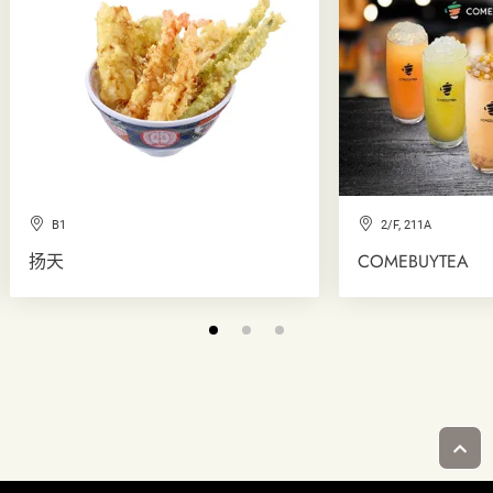
B1
2/F, 211A
扬天
COMEBUYTEA