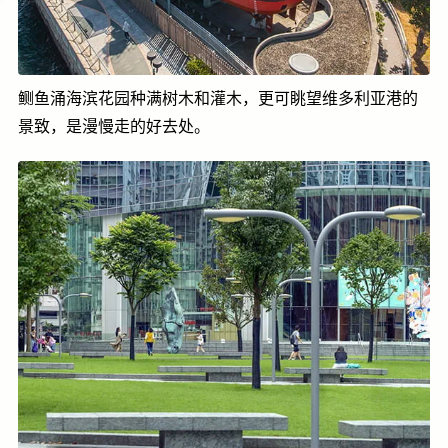
鲗鱼涌海滨花园种满树木和灌木，更可眺望维多利亚港的
景致，是漫慢走的好去处。