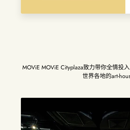
MOViE MOViE Cityplaza
世界各地的art-