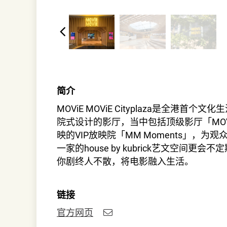
简介
MOViE MOViE Cityplaza是全港首
院式设计的影厅，当中包括顶级影厅「MOVi
映的VIP放映院「MM Moments」，
一家的house by kubrick艺文空间更
你剧终人不散，将电影融入生活。
链接
官方网页