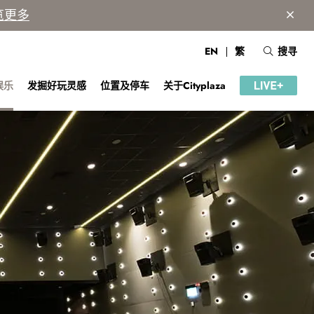
览更多
EN
繁
搜寻
娱乐
发掘好玩灵感
位置及停车
关于Cityplaza