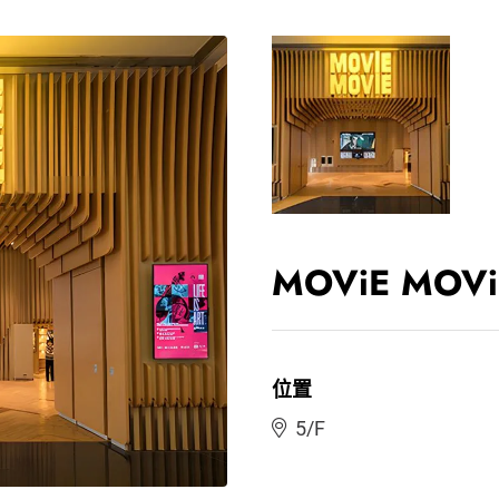
MOViE MOViE
位置
5/F