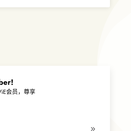
er!
ViE会员，尊享