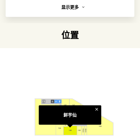
显示更多
简介
台湾人气甜品店，主打纯手工制作的芋圆、纯天然仙草汁制
成的仙草冻和仙草冰沙，将台湾原有风味带到香港。
位置
链接
类别
轻便. 甜食
更多相关主题
太古城中心食肆
142
141
143
140
鲜芋仙
144
147B
147A
100
146
151B
151A
148
148
150