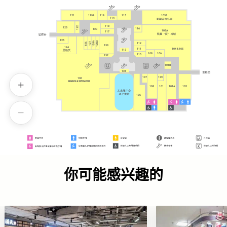
121
119A
119
115
103B
114
118
122
123
116
120
103A
117
125
128B
128A
127
126
112
133
124
111
104 & 105
113
108
106
110
132
101B
131
137
139
130
130
MARKS & SPENCER
MARKS & SPENCER
138
101
101A
102
136
你可能感兴趣的