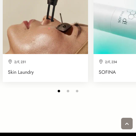
2/F, 231
2/F, 234
Skin Laundry
SOFINA