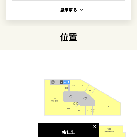
显示更多
简介
「余仁生」始创于1879 年，是东南亚最大的中药产品生产及
零售商之一；结合优良制药传统及现代科研，提供品质保
位置
证。集团拥有超过200间分店、30间诊所及完善的销售网
路；销售超过300种「余仁生」品牌产品，「保婴丹」及
「金牌白凤丸」更是家喻户晓的皇牌产品。
链接
官方网页
142
141
143
140
类别
144
美容/个人护理
147B
147A
100
146
151B
151A
148
150
121
119A
119
115
103B
114
余仁生
118
122
123
116