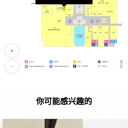
120
103A
117
125
128B
128B
128A
127
126
112
133
124
111
104 & 105
113
108
106
110
132
101B
131
137
139
130
130
MARKS & SPENCER
MARKS & SPENCER
138
101
101A
102
136
你可能感兴趣的