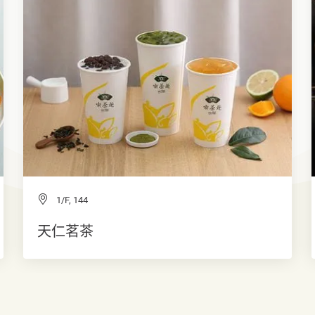
1/F, 144
天仁茗茶