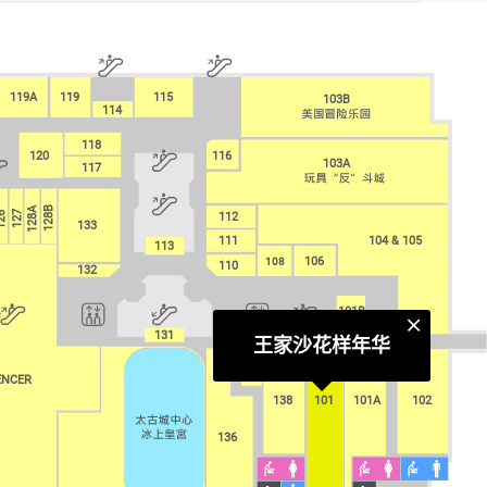
119A
119
115
103B
114
118
116
120
103A
117
128A
128B
127
26
112
133
111
104 & 105
113
108
106
110
132
101B
131
王家沙花样年华
137
139
ENCER
ENCER
138
101
101
101A
102
136