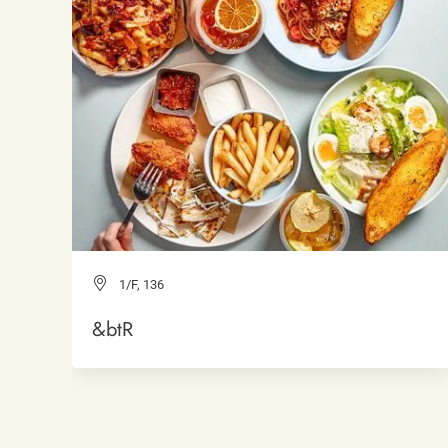
1/F, 136
&btR