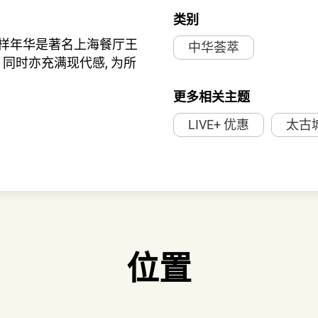
类别
花样年华是著名上海餐厅王
中华荟萃
 同时亦充满现代感, 为所
更多相关主题
LIVE+ 优惠
太古
142
141
143
140
位置
147A
147B
100
146
151A
151B
148
150