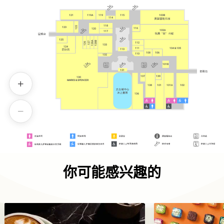
121
119A
119
115
103B
114
118
122
123
116
120
103A
117
125
128B
128A
127
126
112
133
124
111
104 & 105
113
108
106
110
132
101B
131
137
139
130
130
MARKS & SPENCER
MARKS & SPENCER
138
101
101A
102
136
你可能感兴趣的