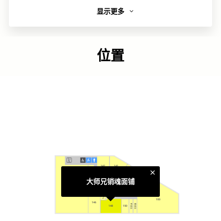
显示更多
简介
大师兄销魂面铺2017年于台湾创立。凭着严谨的职人精神，
创造出令饕客推崇及难以忘怀的招牌「销魂辣油」及「销魂
位置
面」。
链接
类别
中华荟萃
更多相关主题
142
141
143
太古城中心食肆
140
大师兄销魂面铺
144
147B
147A
100
146
151B
151A
148
148
150