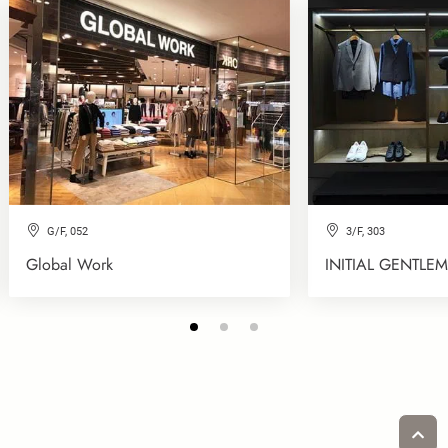
G/F, 052
3/F, 303
Global Work
INITIAL GENTLE