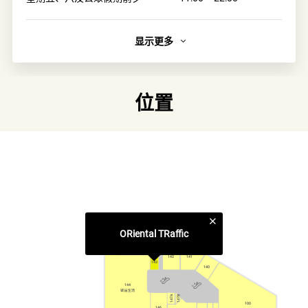
显示更多
简介
每天转换不同服装造型，都有合适鞋子搭配！
日本人气品牌ORiental TRaffic坚持制造除了时尚，还要好穿
位置
及耐穿的鞋子；更将鞋款尺码扩充至33-43！无论大尺码或小
尺码女生，都能找到合适鞋子！
链接
官方网页
类别
ORiental TRaffic
服装及鞋履
142
141
143
143
140
144
147B
147A
100
146