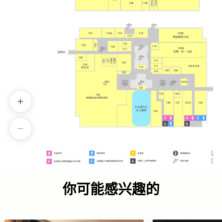
151B
151A
148
150
121
119A
119
115
103B
114
118
122
123
116
120
103A
117
125
128B
128A
127
126
112
133
124
111
104 & 105
113
108
106
110
132
101B
131
137
139
130
130
MARKS & SPENCER
MARKS & SPENCER
138
101
101A
102
136
你可能感兴趣的