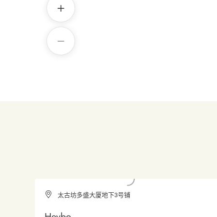
太古坊多盛大厦地下3号铺
Heybo