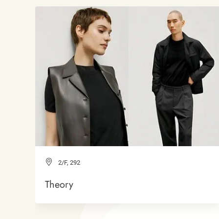
2/F, 292
Theory