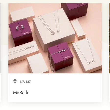
1/F, 137
MaBelle