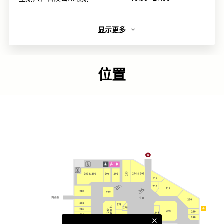
显示更多
简介
香港最大眼镜连锁店信心保证
位置
眼镜88是香港最大的专业眼镜零售店；每间分店均配备先进
的验眼仪器，并由经验丰富的认可专业验光师主理。
链接
官方网页
类别
饰物及眼镜