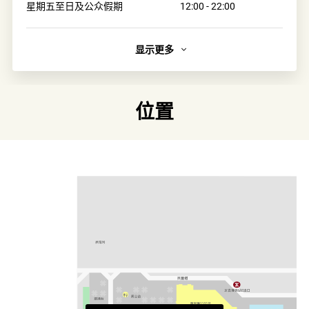
星期五至日及公众假期
12:00 - 22:00
显示更多
简介
海游膳是一家以「自由发办」为理念的居酒屋，结合亲民价
钱与高品质食材，提供寿司、串烧、炉端烧及特色料理。
位置
链接
类别
细味亚洲
更多相关主题
太古城食肆