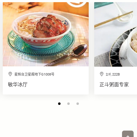
星辉台卫星阁地下G1008号
2/F, 222B
敏华冰厅
正斗粥面专家