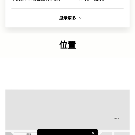
显示更多
简介
Sugar设有广阔的露天平台，维多利亚港醉人景色尽入眼
簾，并呈献星级鸡尾酒和酒吧小食，更有DJ打碟助兴。
位置
链接
官方网页
类别
西式美馔
更多相关主题
太古城食肆