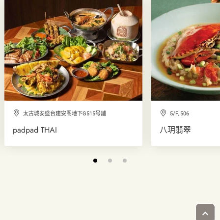
太古城安盛台建安阁地下G515号舖
5/F, 506
padpad THAI
八玥翡翠