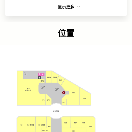
显示更多
简介
noc 于2015年由位于嘉咸街的一间斜坡小店开始，被《Big7
Travel》评选为「全球五十最佳咖啡店」之一。
位置
链接
类别
慢活时刻
更多相关主题
太古城中心食肆