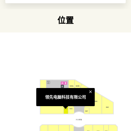
简介
作为苹果电脑的优质经销商，领先电脑科技有限公司是认识
苹果全线系列产品的最佳场所。从Mac，iPads，iPhone以至
位置
所有必备配件，每件产品都按照苹果电脑独有方式阵列，加
上店员均经过专业培训，能为消费者提供卓越服务和专业建
议。无论你是“苹果迷”，还是新用户，Ultimate的员工都会随
时为你提供帮助与解决方法。
链接
官方网页
类别
电器及电子用品
领先电脑科技有限公司