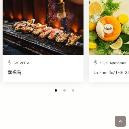
G/F, APITA
4/F, 4F-OpenSpace
幸福鸟
La Famille/THE 24