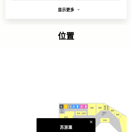
显示更多
简介
自2013年起获得米其林1星的苏浙汇，全新分店已落户太古
城中心。承传着优质服务，并务求扩阔客人的饮食体验。
位置
链接
官方网页
类别
中华荟萃
更多相关主题
太古城中心食肆
苏浙滙