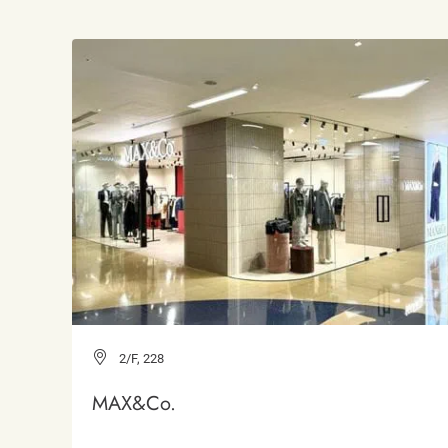
2/F, 228
MAX&Co.