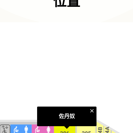
位置
佐丹奴