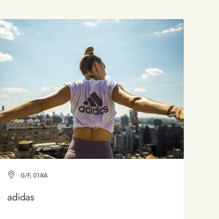
G/F, 018A
adidas