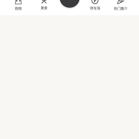
美食
停车场
购物
热门推介
神户北之坂
B1
2885 6619
购物
米炊
3/F, 313
美食
2688 0568
热门推介
金色不如帰
3/F, 315
娱乐
发掘好玩灵感
Kru Thai
位置及停车
2/F, 265
3106 3918
关于太古城中心
北海道小熊温泉火锅
2/F, 255