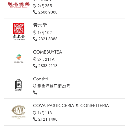
2/F, 255
2666 9060
春水堂
1/F, 102
2321 8388
COMEBUYTEA
2/F, 211A
2838 2113
Cooshti
鲗鱼涌糖厂街23号
COVA PASTICCERIA & CONFETTERIA
1/F, 113
2121 1490