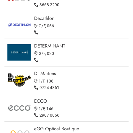
3668 2290
Decathlon
G/F, 066
DETERMINANT
G/F, 020
Dr Martens
1/F, 108
9724 4861
ECCO
1/F, 146
2907 0866
eGG Optical Boutique