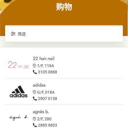
购物
筛选
22 hair.nail
1/F, 119A
3105 0888
adidas
G/F, 018A
2907 0158
agnès b.
2/F, 280
2885 9803