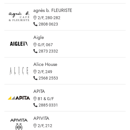
agnès b. FLEURISTE
2/F, 280-282
2808 0623
Aigle
G/F, 067
2873 2332
Alice House
2/F, 249
2568 2553
APITA
B1 & G/F
2885 0331
APIVITA
2/F, 212