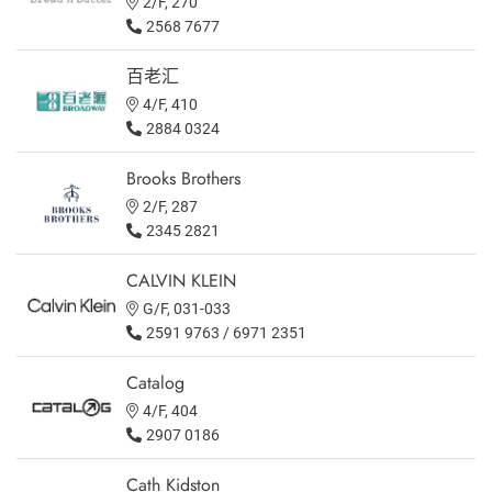
2/F, 270
2568 7677
百老汇
4/F, 410
2884 0324
Brooks Brothers
2/F, 287
2345 2821
CALVIN KLEIN
G/F, 031-033
2591 9763 / 6971 2351
Catalog
4/F, 404
2907 0186
Cath Kidston