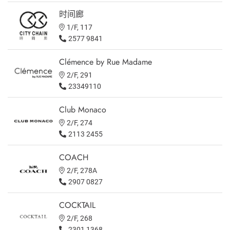
时间廊
1/F, 117
2577 9841
Clémence by Rue Madame
2/F, 291
23349110
Club Monaco
2/F, 274
2113 2455
COACH
2/F, 278A
2907 0827
COCKTAIL
2/F, 268
2301 1368