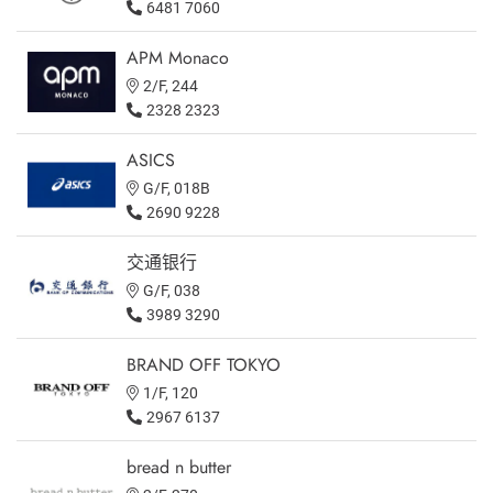
6481 7060
APM Monaco
2/F, 244
2328 2323
ASICS
G/F, 018B
2690 9228
交通银行
G/F, 038
3989 3290
BRAND OFF TOKYO
1/F, 120
2967 6137
bread n butter