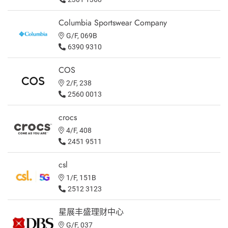
Columbia Sportswear Company
G/F, 069B
6390 9310
COS
2/F, 238
2560 0013
crocs
4/F, 408
2451 9511
csl
1/F, 151B
2512 3123
星展丰盛理财中心
G/F, 037