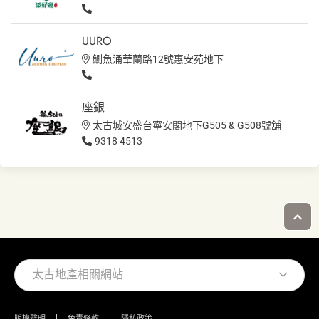
UURO
鰂魚涌華蘭路12號惠安苑地下
座銀
太古城安盛台寧安閣地下G505 & G508號舖
9318 4513
太古地產相關網站
版權聲明
免責條款
隱私政策