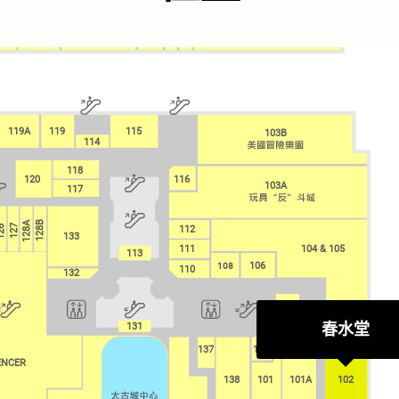
100
146
151A
151B
148
150
119A
119
115
103B
114
118
116
120
103A
117
128A
128B
127
26
112
133
111
104 & 105
113
108
106
110
132
101B
春水堂
131
137
139
ENCER
ENCER
138
101
101A
102
102