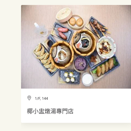
1/F, 144
椰小盅燉湯專門店