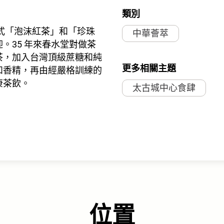
類別
台式「泡沫紅茶」和「珍珠
中華薈萃
。35 年來春水堂對做茶
茶，加入台灣頂級蔗糖和純
更多相關主題
和香精，再由經嚴格訓練的
康茶飲。
太古城中心食肆
142
141
143
140
位置
147A
147B