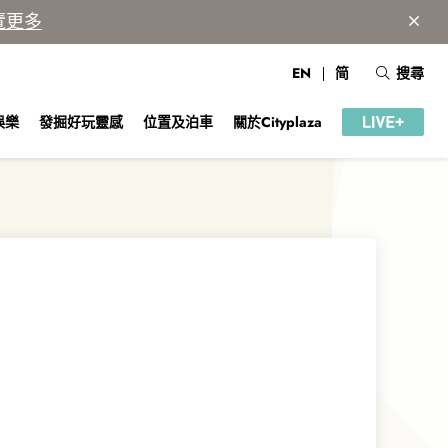
覽更多
EN
简
搜尋
娛樂
發掘好玩靈感
位置及泊車
關於Cityplaza