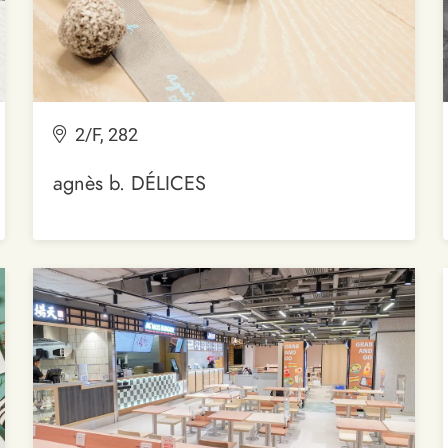
2/F, 282
agnès b. DÉLICES