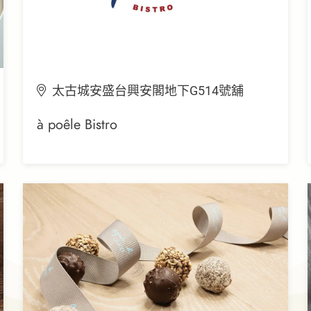
太古城安盛台興安閣地下G514號舖
à poêle Bistro