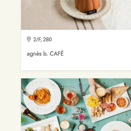
2/F, 280
agnès b. CAFÉ