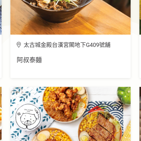
太古城金殿台漢宮閣地下G409號舖
阿叔泰麵