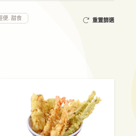
輕便. 甜食
重置篩選