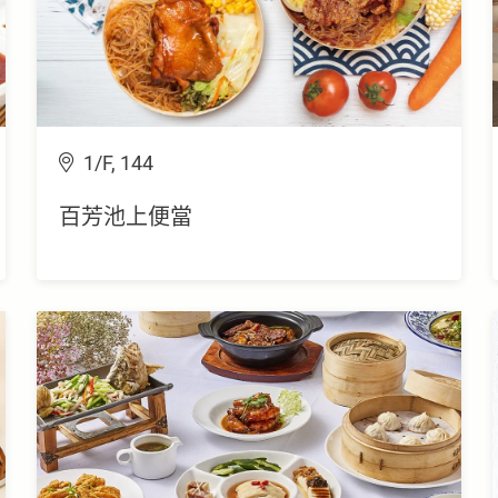
1/F, 144
百芳池上便當