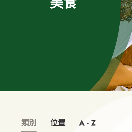
美食
類別
位置
A - Z