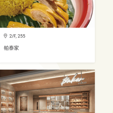
2/F, 255
帕泰家