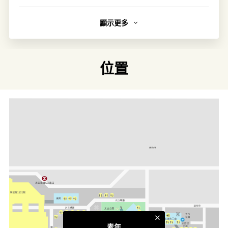
顯示更多
簡介
素年由一班愛護香港的人經營，做愛護大自然的事。從做好
食物開始，讓尊重自然和愛護動物成為日常普通的事。
位置
連結
類別
細味亞洲
更多相關主題
太古城食肆
素年