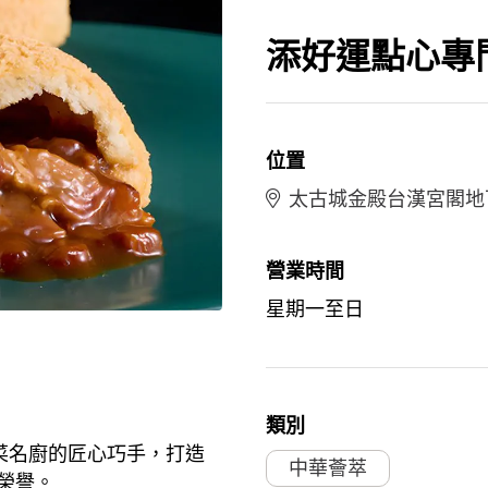
添好運點心專
位置
太古城金殿台漢宮閣地下
營業時間
星期一至日
類別
位港菜名廚的匠心巧手，打造
中華薈萃
級榮譽。