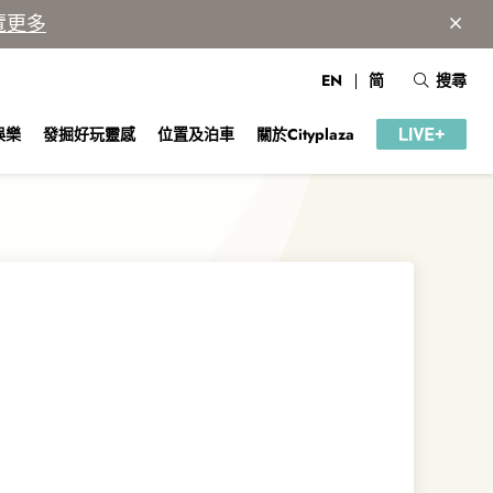
覽更多
EN
简
搜尋
娛樂
發掘好玩靈感
位置及泊車
關於Cityplaza