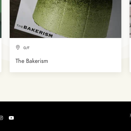
G/F
The Bakerism