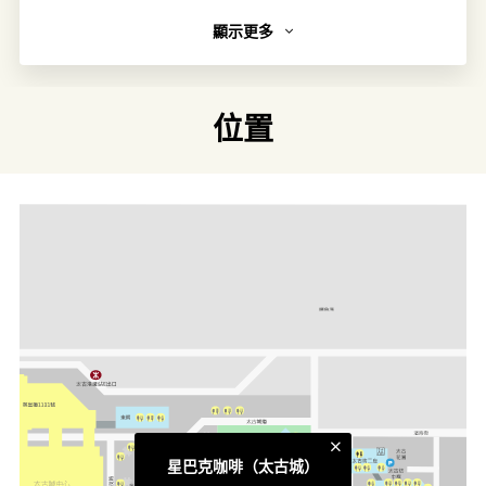
顯示更多
簡介
一直以來，香港星巴克把每間分店打造成顧客在家和工作場
所以外的「第三空間」，不但提供一杯香濃美味的咖啡，更
位置
使顧客能享受獨特的星巴克體驗。
連結
官方網頁
類別
慢活時刻
更多相關主題
太古城食肆
星巴克咖啡（太古城）