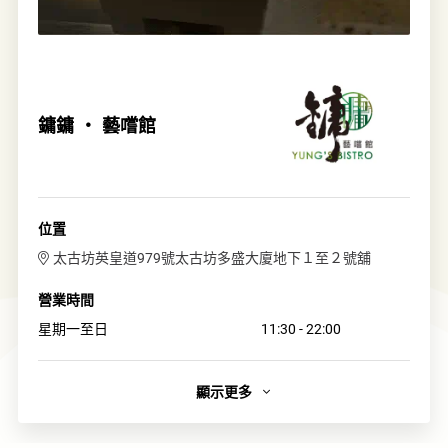
鏞鏞 ‧ 藝嚐館
位置
太古坊英皇道979號太古坊多盛大廈地下１至２號舖
營業時間
星期一至日
11:30 - 22:00
顯示更多
簡介
傳承逾80 載，全球聞名的「鏞記」一直是香港粵菜的金漆招