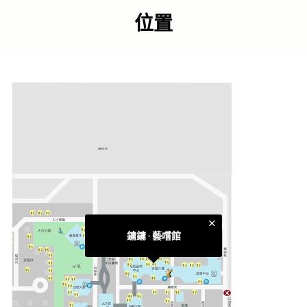
牌。集團的年輕副線 — 「鏞鏞 · 藝嚐館」是次進駐太古坊，
位置
致力以「呈手藝、傳心意、嚐回憶」的信念延續「鏞記」經
典，在保留正宗粵菜真味及本地獨有的飲食文化之餘，經創
新的角度，將傳統粵菜以時尚跳脫的現代風格呈現於食客眼
前，於新陳交錯中帶統粵菜以時尚跳脫的現代風格呈現於食
客眼前，於新陳交錯中帶來嶄新的味覺體驗，再現記憶中齒
頰留香的味道。
類別
中華薈萃
細味亞洲
更多相關主題
太古坊食肆
鏞鏞 ‧ 藝嚐館