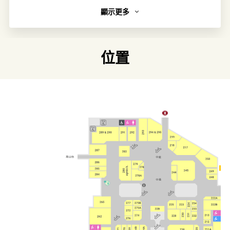
顯示更多
簡介
北海道札幌之人氣店 - 北海道小熊溫泉火鍋店為大家提供獨
特療癒的火鍋體驗。供應6款口味湯底，使用不同精選美味肉
位置
材及鮮蔬及多款前菜小吃，讓客人任君選擇，保證盡興而
歸。
連結
官方網頁
類別
美食廣場
細味亞洲
更多相關主題
太古城中心食肆