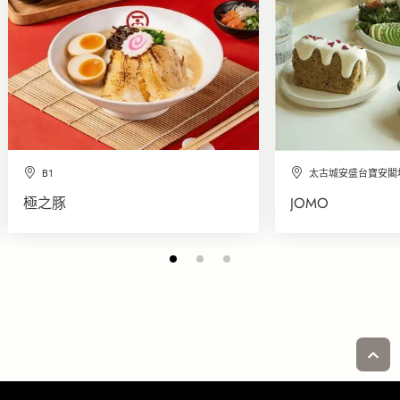
B1
太古城安盛台寶安閣地
極之豚
JOMO