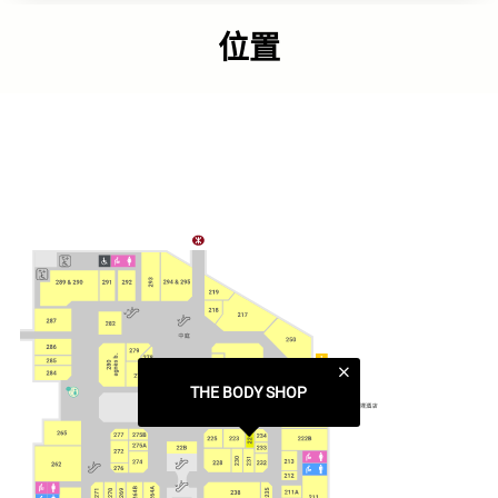
The Body Shop自1976年創立以來，一直積極以優質天然成
份製造優良產品，為客人提昇自然美。品牌同時堅守積極支
位置
持自尊、保護我們的地球、反對動物測試、支持公平社群貿
易、及維護人權五個不一樣的價值觀，讓顧客購物之餘，享
受助人的樂趣。
連結
官方網頁
類別
美容/個人護理
THE BODY SHOP