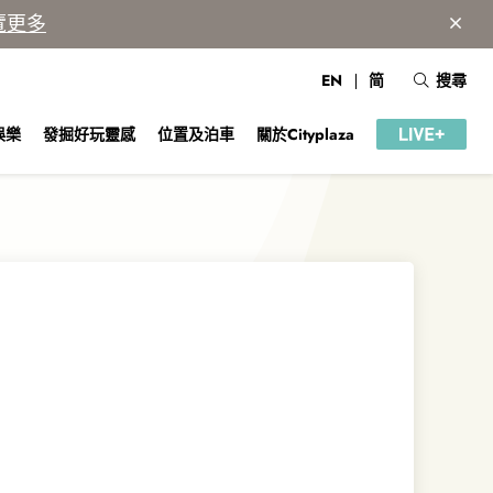
覽更多
EN
简
搜尋
娛樂
發掘好玩靈感
位置及泊車
關於Cityplaza