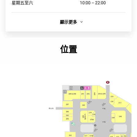
星期五至六
10:00 – 22:00
顯示更多
簡介
ROYCE’於1983年在札幌創立。我們通過吸收頂尖技術、不
斷豐富經驗，製作出世界級品質的巧克力。而生産地北海道
位置
的氣候和純淨空氣是製作甜點的理想地點。ROYCE’的基本原
則一直是、也將永遠是用心尋找高品質的原料製作巧克力。
連結
官方網頁
類別
輕便. 甜食
更多相關主題
太古城中心食肆