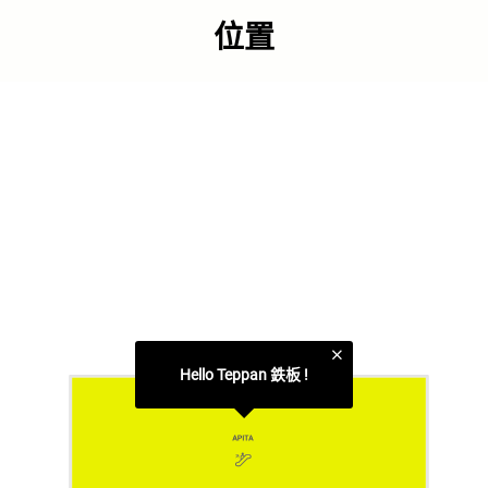
來高品質，低價格，熱騰騰的美食體驗。
位置
連結
官方網頁
類別
美食廣場
更多相關主題
綠色廚房
太古城中心食肆
Hello Teppan 鉄板 !