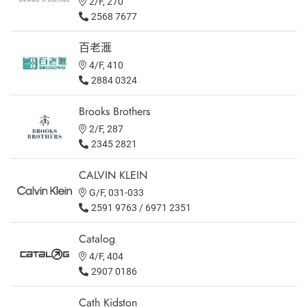
2/F, 270
2568 7677
百老滙
4/F, 410
2884 0324
Brooks Brothers
2/F, 287
2345 2821
CALVIN KLEIN
G/F, 031-033
2591 9763 / 6971 2351
Catalog
4/F, 404
2907 0186
Cath Kidston