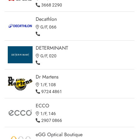
3668 2290
Decathlon
G/F, 066
DETERMINANT
G/F, 020
Dr Martens
1/F, 108
9724 4861
ECCO
1/F, 146
2907 0866
eGG Optical Boutique