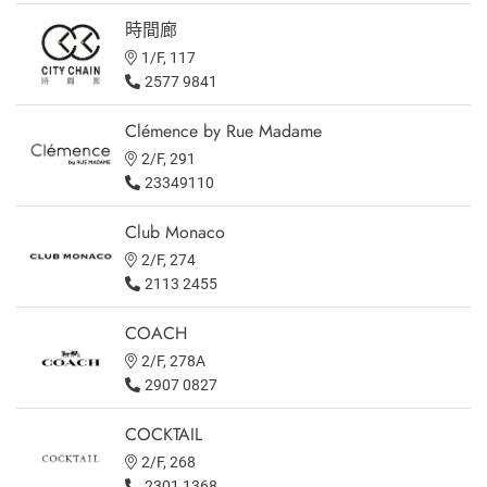
時間廊
1/F, 117
2577 9841
Clémence by Rue Madame
2/F, 291
23349110
Club Monaco
2/F, 274
2113 2455
COACH
2/F, 278A
2907 0827
COCKTAIL
2/F, 268
2301 1368