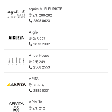
agnès b. FLEURISTE
2/F, 280-282
2808 0623
Aigle
G/F, 067
2873 2332
Alice House
2/F, 249
2568 2553
APITA
B1 & G/F
2885 0331
APIVITA
2/F, 212