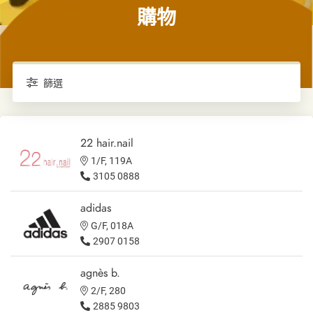
購物
篩選
22 hair.nail
1/F, 119A
3105 0888
adidas
G/F, 018A
2907 0158
agnès b.
2/F, 280
2885 9803