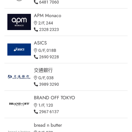
6481 7060
APM Monaco
2/F, 244
2328 2323
ASICS
G/F, 018B
2690 9228
交通銀行
G/F, 038
3989 3290
BRAND OFF TOKYO
1/F, 120
2967 6137
bread n butter