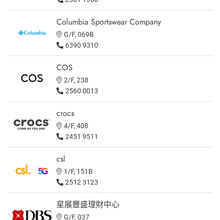
Columbia Sportswear Company
G/F, 069B
6390 9310
COS
2/F, 238
2560 0013
crocs
4/F, 408
2451 9511
csl
1/F, 151B
2512 3123
星展豐盛理財中心
G/F, 037