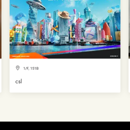
1/F, 151B
csl