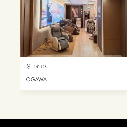
1/F, 126
OGAWA