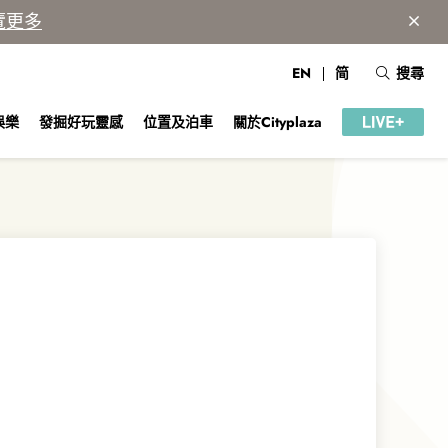
覽更多
EN
简
搜尋
娛樂
發掘好玩靈感
位置及泊車
關於Cityplaza