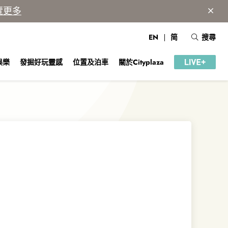
覽更多
EN
简
搜尋
娛樂
發掘好玩靈感
位置及泊車
關於Cityplaza