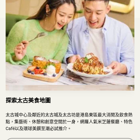
探索太古美食地圖
太古城中心及鄰近
太古城中心及鄰近
的
的
太古城及太古坊是港島東區最大消閒及飲食熱
太古城及太古坊是港島東區最大消閒及飲食熱
點
點
，
，
集藝術、休憩和創意空間
集藝術、休憩和創意空間
於一身
於一身
，
，
網羅
網羅
人氣米芝蓮餐廳、特色
人氣米芝蓮餐廳、特色
Café
Café
以及
以及
環球美饌至潮必試推介。
環球美饌至潮必試推介。