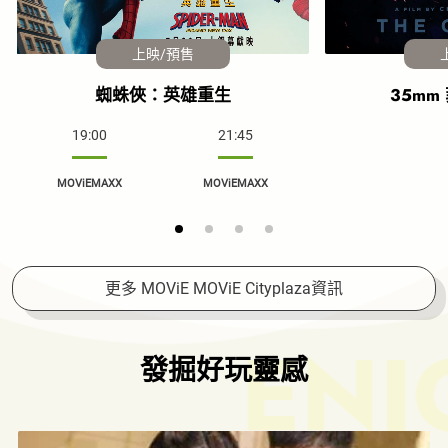
上映/預售
蜘蛛俠：英雄重生
35mm
19:00
21:45
MOViEMAXX
MOViEMAXX
更多 MOViE MOViE Cityplaza資訊
ENJ
發掘好玩靈感