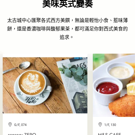
美味英式變奏
太古城中心匯聚各式西方美饌，無論是輕怡小食、惹味薄
餅，還是香濃咖啡與馥郁果茶，都可滿足你對西式美食的
追求。
G/F, 074
1/F, 130