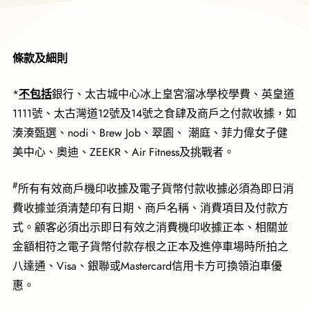
條款及細則
不包括
*
銀行、太古城中心冰上皇宮溜冰學校學費、英皇道
1111號、太古灣道12號及14號之食肆及商戶之付款收據，如
湊湊甄選、nodi、Brew Job、翠園、 潮庭、菲力偉女子健
美中心、奧迪、ZEEKR、Air Fitness及挑戰者。
#
所有有效商戶機印收據及電子貨幣付款收據必須為即日消
費收據並須清楚印有日期、商戶名稱、消費項目及付款方
式。顧客必須出示即日有效之消費機印收據正本、相關並
金額相符之電子貨幣付款存根之正本及進停車場時所拍之
八達通、Visa、銀聯或Mastercard信用卡方可換領泊車優
惠。