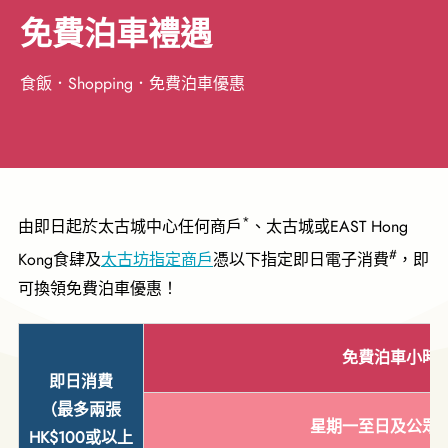
免費泊車禮遇
食飯．Shopping．免費泊車優惠
*
由即日起於太古城中心任何商戶
、太古城或EAST Hong
#
Kong食肆及
太古坊指定商戶
憑以下指定即日電子消費
，即
可換領免費泊車優惠！
免費泊車小時
即日消費
（最多兩張
星期一至日
及公眾
HK$100或以上