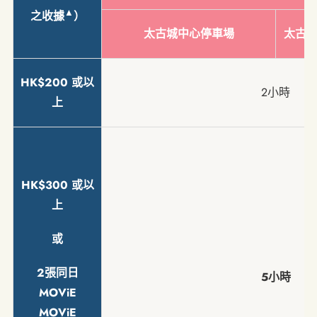
▲
之收據
）
太古城中心停車場
太古
HK$200 或以
2小時
上
HK$300 或以
上
或
2張同日
5小時
MOViE
MOViE