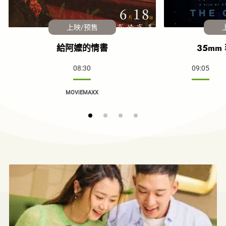
上映/预售
給阿嬤的情書
35mm
08:30
09:05
MOViEMAXX