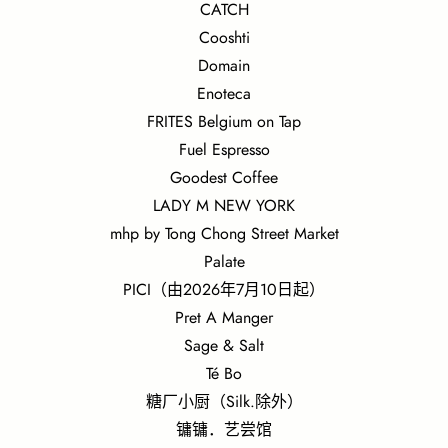
CATCH
Cooshti
Domain
Enoteca
FRITES Belgium on Tap
Fuel Espresso
Goodest Coffee
LADY M NEW YORK
mhp by Tong Chong Street Market
Palate
PICI（由2026年7月10日起）
Pret A Manger
Sage & Salt
Té Bo
糖厂小厨（Silk.除外）
镛镛．艺尝馆