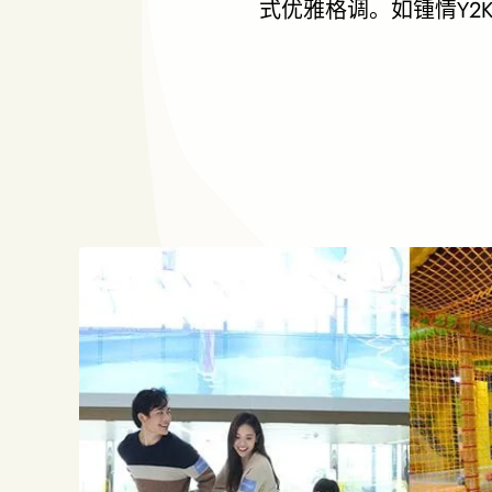
式优雅格调。如锺情Y2