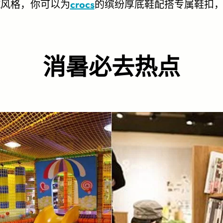
K风格，你可以为
crocs
的缤纷厚底鞋配搭专属鞋扣，
消暑必去热点