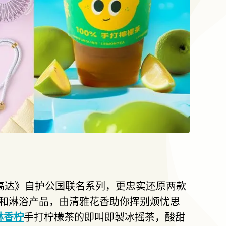
高达》自护公国联名系列，更忠实还原两款
和淋浴产品，由清雅花香助你挥别烦忧思
林香柠
手打柠檬茶的即叫即製冰摇茶，酸甜