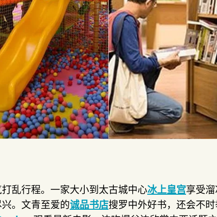
气打乱行程。一家大小到太古城中心
冰上皇宫
享受溜
尽兴。文青至爱的
诚品书店
搜罗中外好书，还会不时