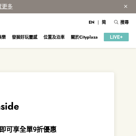
覽更多
EN
简
搜尋
娛樂
發掘好玩靈感
位置及泊車
關於Cityplaza
aside
，即可享全單9折優惠